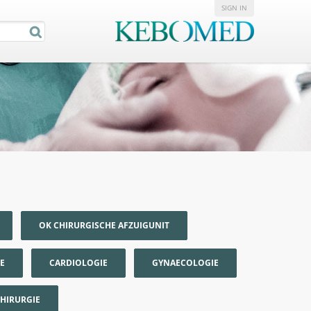
SIGN IN
OK CHIRURGISCHE AFZUIGUNIT
E
CARDIOLOGIE
GYNAECOLOGIE
HIRURGIE