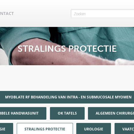
NTACT
STRALINGS PROTECTIE
MYOBLATE RF BEHANDELING VAN INTRA - EN SUBMUCOSALE MYOMEN
BBELE HANDWASUNIT
OK TAFELS
ALGEMEEN CHIRURGI
GIE
STRALINGS PROTECTIE
UROLOGIE
VAATC