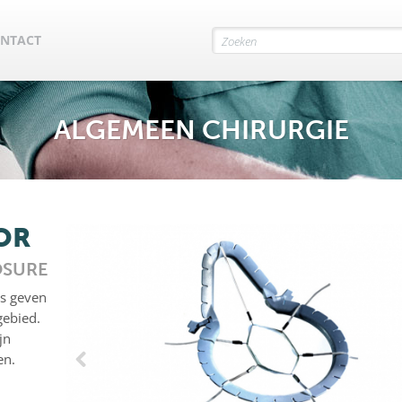
NTACT
ALGEMEEN CHIRURGIE
OR
OSURE
es geven
gebied.
jn
en.
Previous