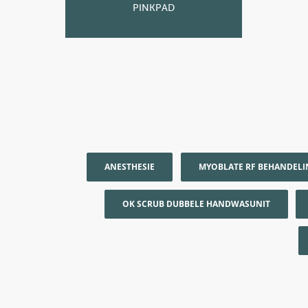
PINKPAD
ANESTHESIE
MYOBLATE RF BEHANDELI
OK SCRUB DUBBELE HANDWASUNIT