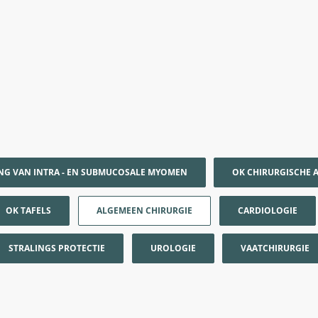
NG VAN INTRA - EN SUBMUCOSALE MYOMEN
OK CHIRURGISCHE 
OK TAFELS
ALGEMEEN CHIRURGIE
CARDIOLOGIE
STRALINGS PROTECTIE
UROLOGIE
VAATCHIRURGIE