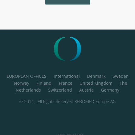
EUROPEAN OFFICES
International
Denmark
Sweden
Norway
Finland
France
United Kingdom
The
Netherlands
Switzerland
Austria
Germany
© 2014 - All Rights Reserved KEBOMED Europe AG
DUDAL WEBDESIGN