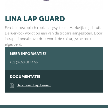
LINA LAP GUARD
Een laparoscopisch rookafzuigsysteem. Makkelijk in gebruik.
De luer-lock wordt op één van de trocars aangesloten. Door
intraperitoneale overdruk wordt de chirurgische rook
afgevoerd.
MEER INFORMATIE?
+31 (0)553 68 44 55
DOCUMENTATIE
Brochure Lap Guard