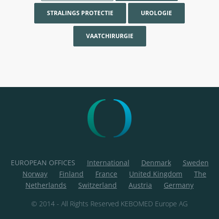
STRALINGS PROTECTIE
UROLOGIE
VAATCHIRURGIE
EUROPEAN OFFICES
International
Denmark
Sweden
Norway
Finland
France
United Kingdom
The
Netherlands
Switzerland
Austria
Germany
© 2014 - All Rights Reserved KEBOMED Europe AG